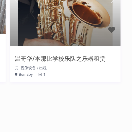
温哥华/本那比学校乐队之乐器租赁
视像设备
/
出租
Burnaby
1