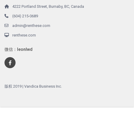
4222 Portland Street, Burnaby, BC, Canada
(604) 215-0689
admin@renthese.com
renthese.com
微信：leonlwd
版权 2019 | Vandica Business Inc.