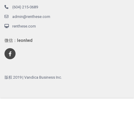
(604) 215-0689
admin@renthese.com
renthese.com
微信：leonlwd
版权 2019 | Vandica Business Inc.
English
简体中文