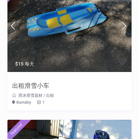
$15 每天
出租滑雪小车
滑冰滑雪器材
/
出租
Burnaby
1
featured