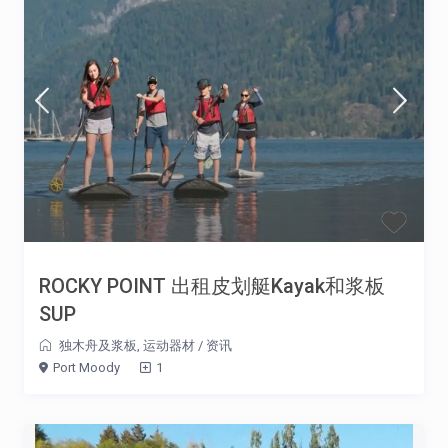
ROCKY POINT 出租皮划艇Kayak和浆板
SUP
独木舟及浆板
,
运动器材
/
资讯
Port Moody
1