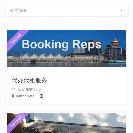
分类方法
featured
代办代租服务
运动器材
/
出租
Vancouver
1
featured