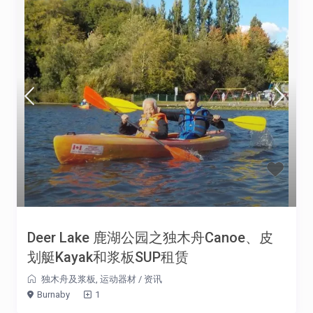
Deer Lake 鹿湖公园之独木舟Canoe、皮
划艇Kayak和浆板SUP租赁
独木舟及浆板
,
运动器材
/
资讯
Burnaby
1