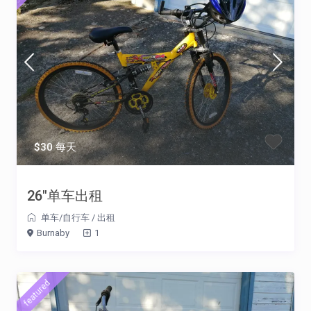
$30 每天
26″单车出租
单车/自行车
/
出租
Burnaby
1
featured